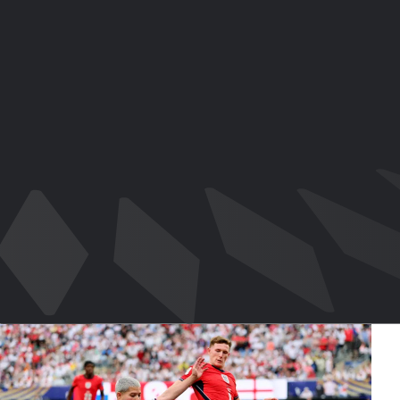
Panamá se despidió de la Copa Mundial con una valiente actuación
06/27/2026
-
11:16 PM
share-facebook
share-x
share-whatsapp
share-copy-link