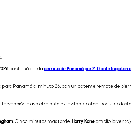
or
2026
continuó con la
derrota de Panamá por 2-0 ante Inglaterr
o para Panamá al minuto 26, con un potente remate de pierna 
ntervención clave al minuto 57, evitando el gol con una des
ingham
. Cinco minutos más tarde,
Harry Kane
amplió la ventaj