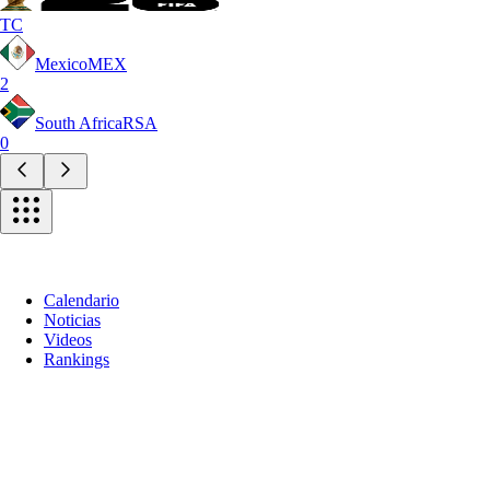
TC
Mexico
MEX
2
South Africa
RSA
0
Calendario
Noticias
Videos
Rankings