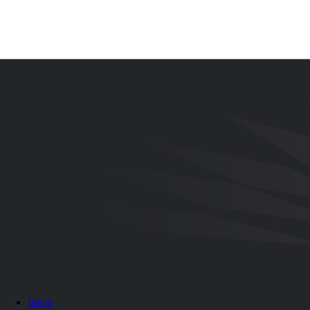
Buscar
EN
ES
Inicio