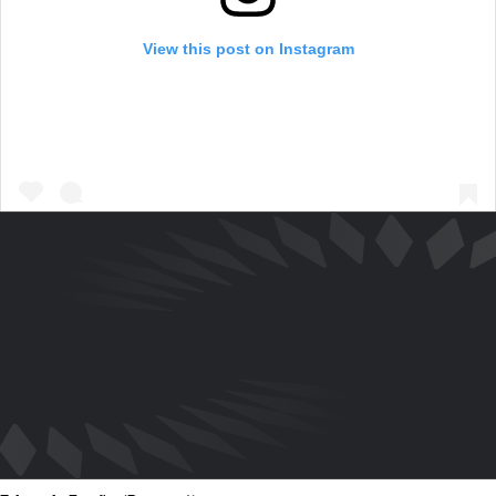
View this post on Instagram
Mora mantuvo ese impulso en la Copa Mundial Sub-20 de la FIFA,
ayudando a México a alcanzar los cuartos de final.
A nivel de clubes, el producto de Club Tijuana se ha consolidado
rápidamente como uno de los jóvenes talentos más prometedores
de la Liga MX. En todas las competiciones durante el último año,
disputó 23 partidos y contribuyó con ocho goles para los Xolos.