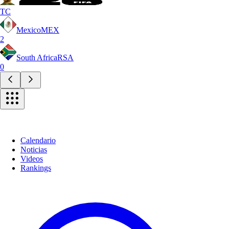
TC
Mexico
MEX
2
South Africa
RSA
0
Calendario
Noticias
Videos
Rankings