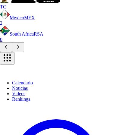
TC
Mexico
MEX
2
South Africa
RSA
0
Calendario
Noticias
Videos
Rankings