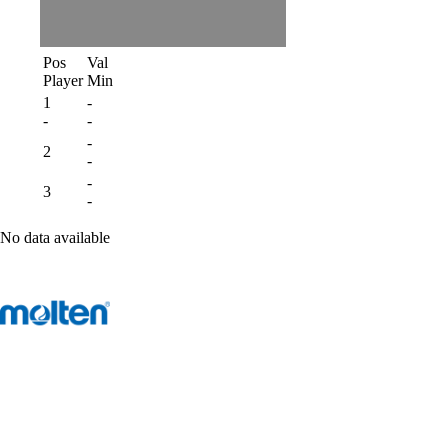
Pos
Val
Player
Min
1
-
-
-
-
2
-
-
3
-
No data available