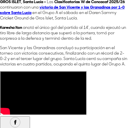
GROS ISLET, Santa Lucía –
Las
Clasificatorias W de Concacaf 2025/26
continuaron con una
victoria de
San Vicente y las Granadinas
por 1-0
sobre
Santa Lucía
en el Grupo A el sábado en el Daren Sammy
Cricket Ground de Gros Islet, Santa Lucía.
Karesha Iton
anotó el único gol del partido al 14’, cuando ejecutó un
tiro libre de larga distancia que superó a la portera, tomó por
sorpresa a la defensa y terminó dentro de la red.
San Vicente y las Granadinas concluyó su participación en el
torneo con victorias consecutivas, finalizando con un récord de 2-
0-2 y en el tercer lugar del grupo. Santa Lucía cerró su campaña sin
victorias en cuatro partidos, ocupando el quinto lugar del Grupo A.