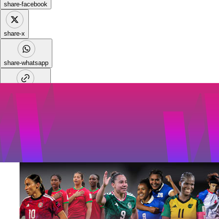
share-facebook
share-x
share-whatsapp
share-copy-link
W Qualifiers
W Championship
Noticias Relacionadas