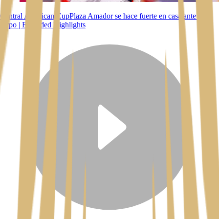
Central American Cup
Plaza Amador se hace fuerte en casa ante LA
Firpo | Extended Highlights