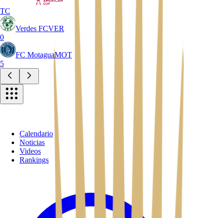
TC
Verdes FC
VER
0
FC Motagua
MOT
5
Calendario
Noticias
Videos
Rankings