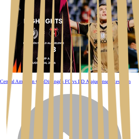
Central American Cup
Diriangén FC vs LD Alajuelense l Resumen