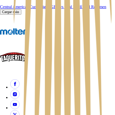
Central American Cup
Antigua GFC vs Real Estelí FC l Resumen
Cargar más