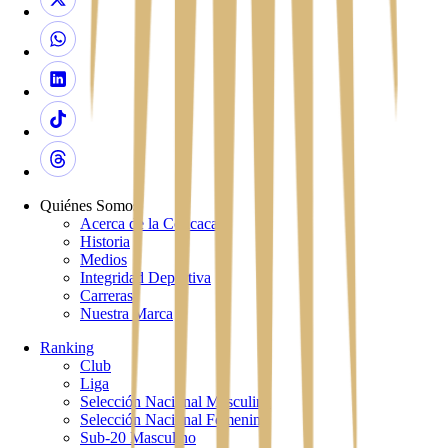
Quiénes Somos
Acerca de la Concacaf
Historia
Medios
Integridad Deportiva
Carreras
Nuestra Marca
Ranking
Club
Liga
Selección Nacional Masculina
Selección Nacional Femenina
Sub-20 Masculino