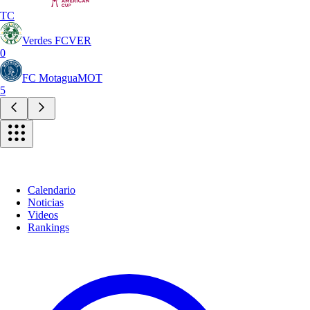
TC
Verdes FC
VER
0
FC Motagua
MOT
5
Calendario
Noticias
Videos
Rankings