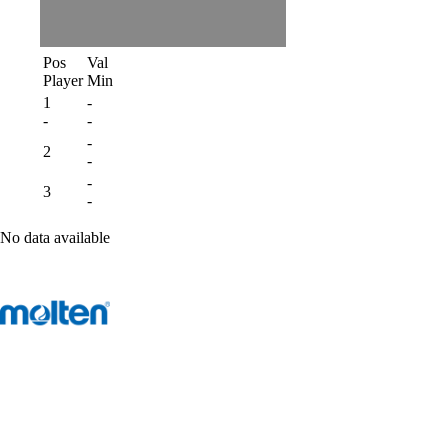
Pos
Val
Player
Min
1
-
-
-
-
2
-
-
3
-
No data available