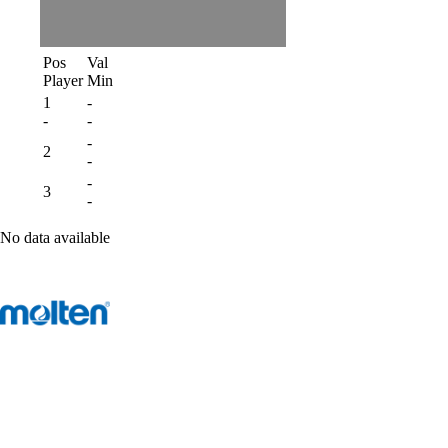
Pos
Val
Player
Min
1
-
-
-
-
2
-
-
3
-
No data available