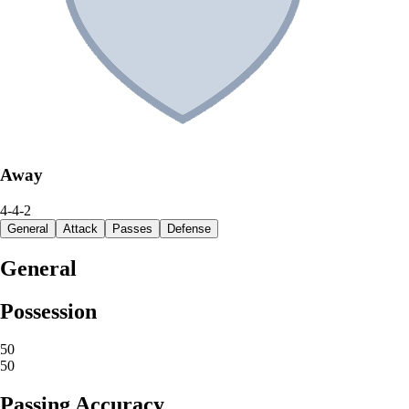
Away
4-4-2
General
Attack
Passes
Defense
General
Possession
50
50
Passing Accuracy