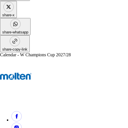
share-x
share-whatsapp
share-copy-link
Calendar - W Champions Cup 2027/28