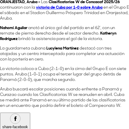
ORANJESTAD, Aruba –
Las
Clasificatorias W de Concacaf 2025/26
continuaron con la
victoria de
Cuba
por 1-0 sobre
Aruba
en el Grupo E
el sábado en el Stadion Guillermo Próspero Trinidad en Oranjestad,
Aruba.
Nahomi Aguilar
anotó el único gol del partido en el 62’, con un
remate de pierna derecha desde el sector derecho.
Katheryn
Rodríguez
brindó la asistencia para el gol de la victoria.
La guardameta cubana
Lucylena Martínez
destacó con tres
atajadas y un centro interceptado para completar una actuación
con la portería en cero.
La victoria coloca a Cuba (2-1-0) en la cima del Grupo E con siete
puntos. Aruba (1-0-1) ocupa el tercer lugar del grupo detrás de
Panamá (2-0-0), que marcha segundo.
Aruba buscará escalar posiciones cuando enfrente a Panamá y
Curazao cuando las Clasificatorias W se reanuden en abril. Cuba
se medirá ante Panamá en su último partido de las clasificatorias
en un encuentro que podría definir el boleto al Campeonato W.
share-facebook