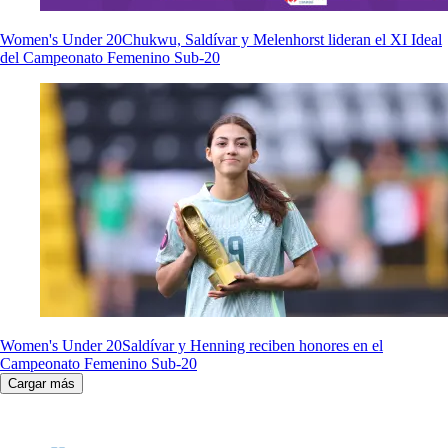
Women's Under 20
Chukwu, Saldívar y Melenhorst lideran el XI Ideal
del Campeonato Femenino Sub-20
Women's Under 20
Saldívar y Henning reciben honores en el
Campeonato Femenino Sub-20
Cargar más