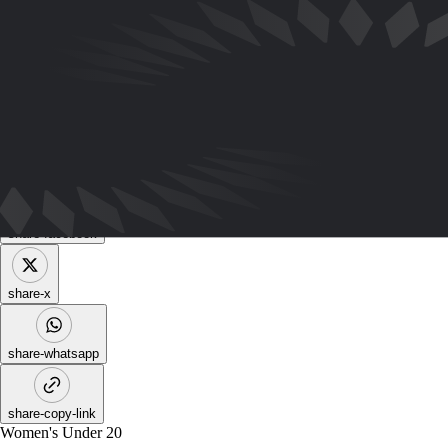
Goleadora y Mejor Jugadora, con ocho goles. Fue una jugadora
determinante para México.
Annabelle Chukwu, Canadá
– Una de las jugadoras más importantes
de Canadá, marcó el gol del campeonato en la Final y alcanzó
cinco goles en cinco partidos.
Sheika Scott, Costa Rica
– Con cinco goles en cuatro partidos, fue
clave para que Las Ticas alcanzaran las semifinales.
share-facebook
share-x
share-whatsapp
share-copy-link
Women's Under 20