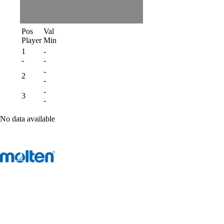
Pos
Val
Player
Min
1
-
-
-
-
2
-
-
3
-
No data available