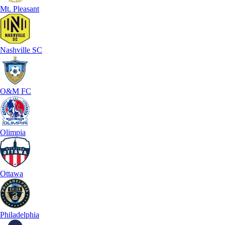
Mt. Pleasant
Nashville SC
O&M FC
Olimpia
Ottawa
Philadelphia