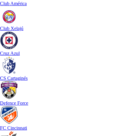
Club América
Club Xelajú
Cruz Azul
CS Cartaginés
Defence Force
FC Cincinnati