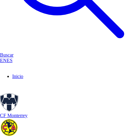
Buscar
EN
ES
Inicio
CF Monterrey