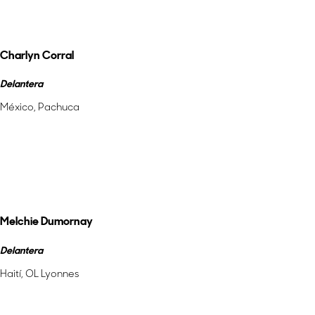
Nominadas a la Jugadora del Año
Charlyn Corral
Delantera
México, Pachuca
Más información
Melchie Dumornay
Delantera
Haití, OL Lyonnes