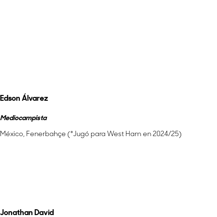
Más información
Nominados al Jugador del Año
Edson Álvarez
Mediocampista
México, Fenerbahçe (*Jugó para West Ham en 2024/25)
Más información
Jonathan David